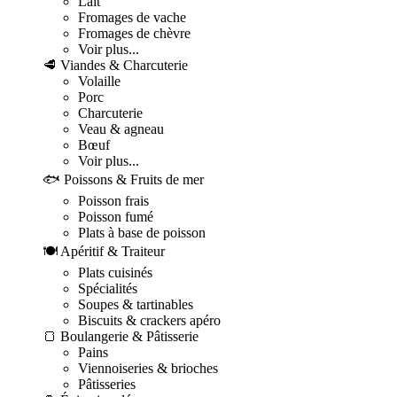
Lait
Fromages de vache
Fromages de chèvre
Voir plus...
🥩 Viandes & Charcuterie
Volaille
Porc
Charcuterie
Veau & agneau
Bœuf
Voir plus...
🐟 Poissons & Fruits de mer
Poisson frais
Poisson fumé
Plats à base de poisson
🍽️ Apéritif & Traiteur
Plats cuisinés
Spécialités
Soupes & tartinables
Biscuits & crackers apéro
🍞 Boulangerie & Pâtisserie
Pains
Viennoiseries & brioches
Pâtisseries