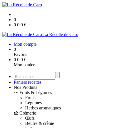
0
0
0.0
€
La Récolte de Caro
Mon compte
0
Favoris
0
0.0
€
Mon panier
Paniers recettes
Nos Produits
🥕 Fruits & Légumes
Fruits
Légumes
Herbes aromatiques
🧀 Crémerie
Œufs
Beurre & crème