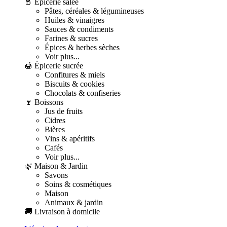
🧂 Épicerie salée
Pâtes, céréales & légumineuses
Huiles & vinaigres
Sauces & condiments
Farines & sucres
Épices & herbes sèches
Voir plus...
🍯 Épicerie sucrée
Confitures & miels
Biscuits & cookies
Chocolats & confiseries
🍷 Boissons
Jus de fruits
Cidres
Bières
Vins & apéritifs
Cafés
Voir plus...
🌿 Maison & Jardin
Savons
Soins & cosmétiques
Maison
Animaux & jardin
🚚 Livraison à domicile