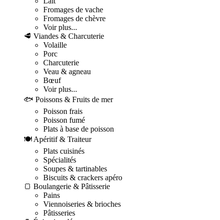
Lait
Fromages de vache
Fromages de chèvre
Voir plus...
🥩 Viandes & Charcuterie
Volaille
Porc
Charcuterie
Veau & agneau
Bœuf
Voir plus...
🐟 Poissons & Fruits de mer
Poisson frais
Poisson fumé
Plats à base de poisson
🍽️ Apéritif & Traiteur
Plats cuisinés
Spécialités
Soupes & tartinables
Biscuits & crackers apéro
🍞 Boulangerie & Pâtisserie
Pains
Viennoiseries & brioches
Pâtisseries