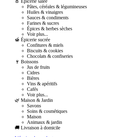
🧂 Épicerie salée
Pâtes, céréales & légumineuses
Huiles & vinaigres
Sauces & condiments
Farines & sucres
Épices & herbes sèches
Voir plus...
🍯 Épicerie sucrée
Confitures & miels
Biscuits & cookies
Chocolats & confiseries
🍷 Boissons
Jus de fruits
Cidres
Bières
Vins & apéritifs
Cafés
Voir plus...
🌿 Maison & Jardin
Savons
Soins & cosmétiques
Maison
Animaux & jardin
🚚 Livraison à domicile