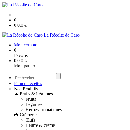
0
0
0.0
€
La Récolte de Caro
Mon compte
0
Favoris
0
0.0
€
Mon panier
Paniers recettes
Nos Produits
🥕 Fruits & Légumes
Fruits
Légumes
Herbes aromatiques
🧀 Crémerie
Œufs
Beurre & crème