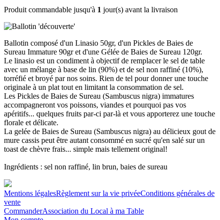
Produit commandable jusqu'à
1
jour(s) avant la livraison
Ballotin composé d'un Linasio 50gr, d'un Pickles de Baies de
Sureau Immature 90gr et d'une Gélée de Baies de Sureau 120gr.
Le linasio est un condiment à objectif de remplacer le sel de table
avec un mélange à base de lin (90%) et de sel non raffiné (10%),
torréfié et broyé par nos soins. Rien de tel pour donner une touche
originale à un plat tout en limitant la consommation de sel.
Les Pickles de Baies de Sureau (Sambuscus nigra) immatures
accompagneront vos poissons, viandes et pourquoi pas vos
apéritifs... quelques fruits par-ci par-là et vous apporterez une touche
florale et délicate.
La gelée de Baies de Sureau (Sambuscus nigra) au délicieux gout de
mure cassis peut être autant consommé en sucré qu'en salé sur un
toast de chèvre frais... simple mais tellement original!
Ingrédients : sel non raffiné, lin brun, baies de sureau
Mentions légales
Règlement sur la vie privée
Conditions générales de
vente
Commander
Association du Local à ma Table
Mon compte