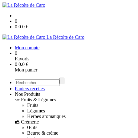
0
0
0.0
€
La Récolte de Caro
Mon compte
0
Favoris
0
0.0
€
Mon panier
Paniers recettes
Nos Produits
🥕 Fruits & Légumes
Fruits
Légumes
Herbes aromatiques
🧀 Crémerie
Œufs
Beurre & crème