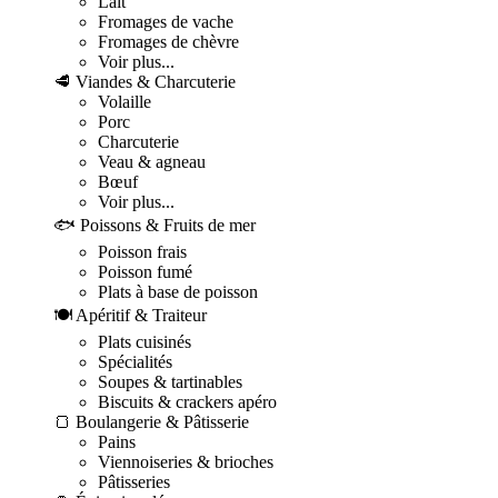
Lait
Fromages de vache
Fromages de chèvre
Voir plus...
🥩 Viandes & Charcuterie
Volaille
Porc
Charcuterie
Veau & agneau
Bœuf
Voir plus...
🐟 Poissons & Fruits de mer
Poisson frais
Poisson fumé
Plats à base de poisson
🍽️ Apéritif & Traiteur
Plats cuisinés
Spécialités
Soupes & tartinables
Biscuits & crackers apéro
🍞 Boulangerie & Pâtisserie
Pains
Viennoiseries & brioches
Pâtisseries