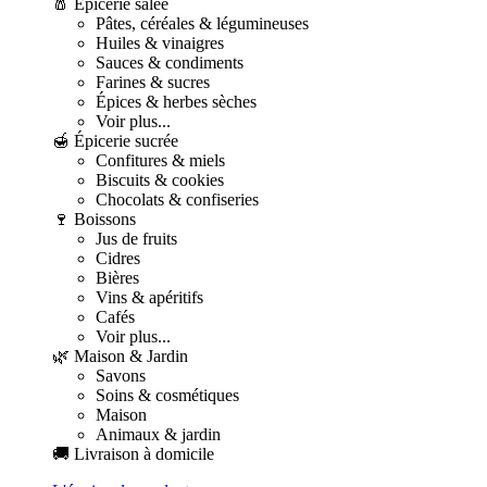
🧂 Épicerie salée
Pâtes, céréales & légumineuses
Huiles & vinaigres
Sauces & condiments
Farines & sucres
Épices & herbes sèches
Voir plus...
🍯 Épicerie sucrée
Confitures & miels
Biscuits & cookies
Chocolats & confiseries
🍷 Boissons
Jus de fruits
Cidres
Bières
Vins & apéritifs
Cafés
Voir plus...
🌿 Maison & Jardin
Savons
Soins & cosmétiques
Maison
Animaux & jardin
🚚 Livraison à domicile