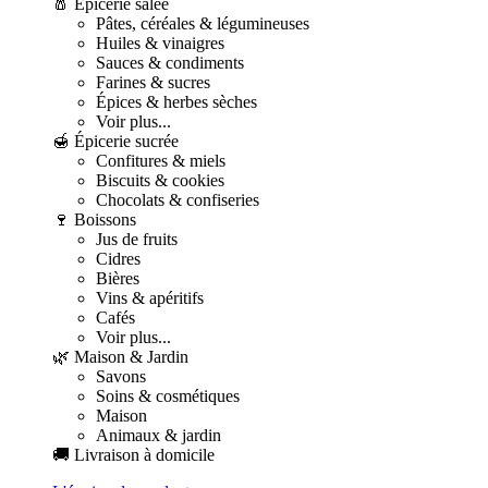
🧂 Épicerie salée
Pâtes, céréales & légumineuses
Huiles & vinaigres
Sauces & condiments
Farines & sucres
Épices & herbes sèches
Voir plus...
🍯 Épicerie sucrée
Confitures & miels
Biscuits & cookies
Chocolats & confiseries
🍷 Boissons
Jus de fruits
Cidres
Bières
Vins & apéritifs
Cafés
Voir plus...
🌿 Maison & Jardin
Savons
Soins & cosmétiques
Maison
Animaux & jardin
🚚 Livraison à domicile