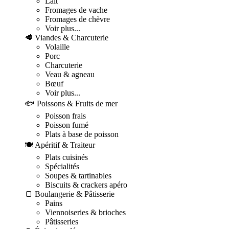
Lait
Fromages de vache
Fromages de chèvre
Voir plus...
🥩 Viandes & Charcuterie
Volaille
Porc
Charcuterie
Veau & agneau
Bœuf
Voir plus...
🐟 Poissons & Fruits de mer
Poisson frais
Poisson fumé
Plats à base de poisson
🍽️ Apéritif & Traiteur
Plats cuisinés
Spécialités
Soupes & tartinables
Biscuits & crackers apéro
🍞 Boulangerie & Pâtisserie
Pains
Viennoiseries & brioches
Pâtisseries