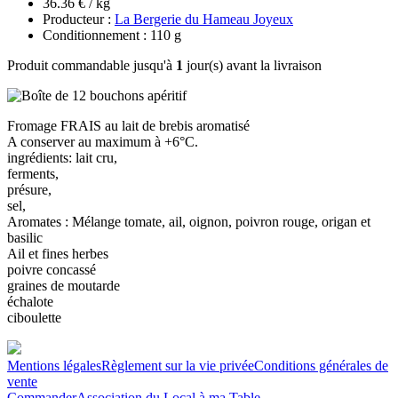
36.36 € / kg
Producteur :
La Bergerie du Hameau Joyeux
Conditionnement : 110 g
Produit commandable jusqu'à
1
jour(s) avant la livraison
Fromage FRAIS au lait de brebis aromatisé
A conserver au maximum à +6°C.
ingrédients: lait cru,
ferments,
présure,
sel,
Aromates : Mélange tomate, ail, oignon, poivron rouge, origan et
basilic
Ail et fines herbes
poivre concassé
graines de moutarde
échalote
ciboulette
Mentions légales
Règlement sur la vie privée
Conditions générales de
vente
Commander
Association du Local à ma Table