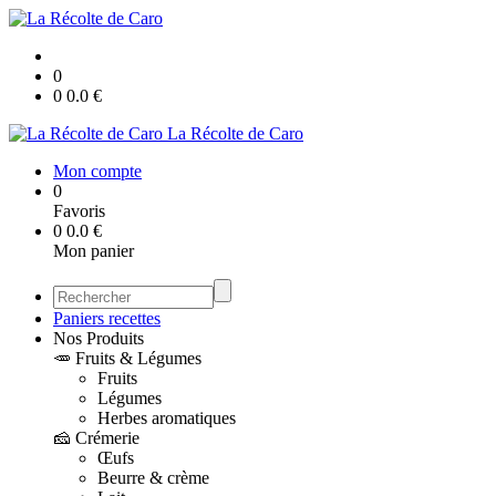
0
0
0.0
€
La Récolte de Caro
Mon compte
0
Favoris
0
0.0
€
Mon panier
Paniers recettes
Nos Produits
🥕 Fruits & Légumes
Fruits
Légumes
Herbes aromatiques
🧀 Crémerie
Œufs
Beurre & crème