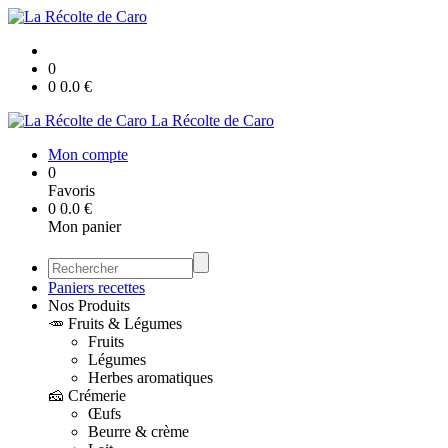
0
0
0.0
€
La Récolte de Caro
Mon compte
0
Favoris
0
0.0
€
Mon panier
Paniers recettes
Nos Produits
🥕 Fruits & Légumes
Fruits
Légumes
Herbes aromatiques
🧀 Crémerie
Œufs
Beurre & crème