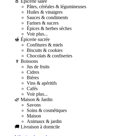
🧂 Épicerie salée
Pâtes, céréales & légumineuses
Huiles & vinaigres
Sauces & condiments
Farines & sucres
Épices & herbes sèches
Voir plus...
🍯 Épicerie sucrée
Confitures & miels
Biscuits & cookies
Chocolats & confiseries
🍷 Boissons
Jus de fruits
Cidres
Bières
Vins & apéritifs
Cafés
Voir plus...
🌿 Maison & Jardin
Savons
Soins & cosmétiques
Maison
Animaux & jardin
🚚 Livraison à domicile