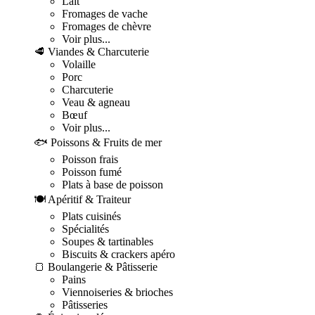
Lait
Fromages de vache
Fromages de chèvre
Voir plus...
🥩 Viandes & Charcuterie
Volaille
Porc
Charcuterie
Veau & agneau
Bœuf
Voir plus...
🐟 Poissons & Fruits de mer
Poisson frais
Poisson fumé
Plats à base de poisson
🍽️ Apéritif & Traiteur
Plats cuisinés
Spécialités
Soupes & tartinables
Biscuits & crackers apéro
🍞 Boulangerie & Pâtisserie
Pains
Viennoiseries & brioches
Pâtisseries