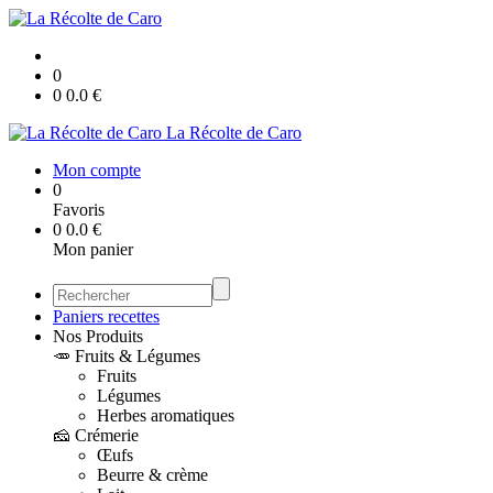
0
0
0.0
€
La Récolte de Caro
Mon compte
0
Favoris
0
0.0
€
Mon panier
Paniers recettes
Nos Produits
🥕 Fruits & Légumes
Fruits
Légumes
Herbes aromatiques
🧀 Crémerie
Œufs
Beurre & crème