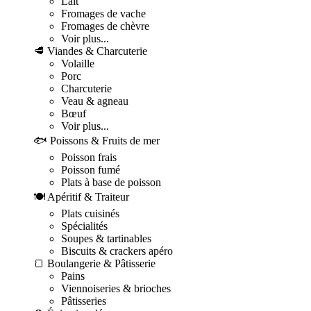
Lait
Fromages de vache
Fromages de chèvre
Voir plus...
🥩 Viandes & Charcuterie
Volaille
Porc
Charcuterie
Veau & agneau
Bœuf
Voir plus...
🐟 Poissons & Fruits de mer
Poisson frais
Poisson fumé
Plats à base de poisson
🍽️ Apéritif & Traiteur
Plats cuisinés
Spécialités
Soupes & tartinables
Biscuits & crackers apéro
🍞 Boulangerie & Pâtisserie
Pains
Viennoiseries & brioches
Pâtisseries