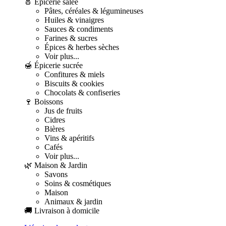
🧂 Épicerie salée
Pâtes, céréales & légumineuses
Huiles & vinaigres
Sauces & condiments
Farines & sucres
Épices & herbes sèches
Voir plus...
🍯 Épicerie sucrée
Confitures & miels
Biscuits & cookies
Chocolats & confiseries
🍷 Boissons
Jus de fruits
Cidres
Bières
Vins & apéritifs
Cafés
Voir plus...
🌿 Maison & Jardin
Savons
Soins & cosmétiques
Maison
Animaux & jardin
🚚 Livraison à domicile