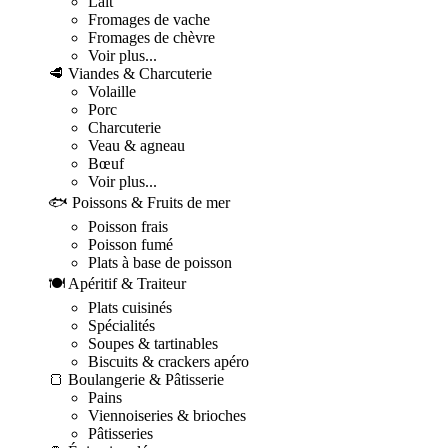
Lait
Fromages de vache
Fromages de chèvre
Voir plus...
🥩 Viandes & Charcuterie
Volaille
Porc
Charcuterie
Veau & agneau
Bœuf
Voir plus...
🐟 Poissons & Fruits de mer
Poisson frais
Poisson fumé
Plats à base de poisson
🍽️ Apéritif & Traiteur
Plats cuisinés
Spécialités
Soupes & tartinables
Biscuits & crackers apéro
🍞 Boulangerie & Pâtisserie
Pains
Viennoiseries & brioches
Pâtisseries