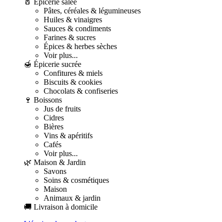
🧂 Épicerie salée
Pâtes, céréales & légumineuses
Huiles & vinaigres
Sauces & condiments
Farines & sucres
Épices & herbes sèches
Voir plus...
🍯 Épicerie sucrée
Confitures & miels
Biscuits & cookies
Chocolats & confiseries
🍷 Boissons
Jus de fruits
Cidres
Bières
Vins & apéritifs
Cafés
Voir plus...
🌿 Maison & Jardin
Savons
Soins & cosmétiques
Maison
Animaux & jardin
🚚 Livraison à domicile