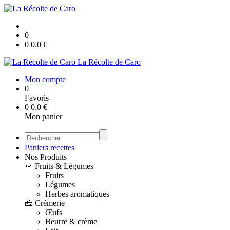
0
0
0.0
€
La Récolte de Caro
Mon compte
0
Favoris
0
0.0
€
Mon panier
Paniers recettes
Nos Produits
🥕 Fruits & Légumes
Fruits
Légumes
Herbes aromatiques
🧀 Crémerie
Œufs
Beurre & crème