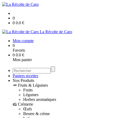
0
0
0.0
€
La Récolte de Caro
Mon compte
0
Favoris
0
0.0
€
Mon panier
Paniers recettes
Nos Produits
🥕 Fruits & Légumes
Fruits
Légumes
Herbes aromatiques
🧀 Crémerie
Œufs
Beurre & crème