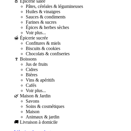
🧂 Épicerie salée
Pâtes, céréales & légumineuses
Huiles & vinaigres
Sauces & condiments
Farines & sucres
Épices & herbes sèches
Voir plus...
🍯 Épicerie sucrée
Confitures & miels
Biscuits & cookies
Chocolats & confiseries
🍷 Boissons
Jus de fruits
Cidres
Bières
Vins & apéritifs
Cafés
Voir plus...
🌿 Maison & Jardin
Savons
Soins & cosmétiques
Maison
Animaux & jardin
🚚 Livraison à domicile