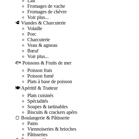
Lait
Fromages de vache
Fromages de chèvre
Voir plus...
🥩 Viandes & Charcuterie
Volaille
Porc
Charcuterie
Veau & agneau
Bœuf
Voir plus...
🐟 Poissons & Fruits de mer
Poisson frais
Poisson fumé
Plats à base de poisson
🍽️ Apéritif & Traiteur
Plats cuisinés
Spécialités
Soupes & tartinables
Biscuits & crackers apéro
🍞 Boulangerie & Pâtisserie
Pains
Viennoiseries & brioches
Pâtisseries