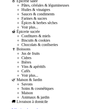
🧂 Épicerie salée
Pâtes, céréales & légumineuses
Huiles & vinaigres
Sauces & condiments
Farines & sucres
Épices & herbes sèches
Voir plus...
🍯 Épicerie sucrée
Confitures & miels
Biscuits & cookies
Chocolats & confiseries
🍷 Boissons
Jus de fruits
Cidres
Bières
Vins & apéritifs
Cafés
Voir plus...
🌿 Maison & Jardin
Savons
Soins & cosmétiques
Maison
Animaux & jardin
🚚 Livraison à domicile