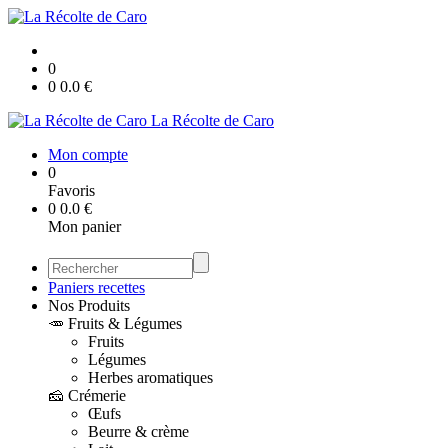
0
0
0.0
€
La Récolte de Caro
Mon compte
0
Favoris
0
0.0
€
Mon panier
Paniers recettes
Nos Produits
🥕 Fruits & Légumes
Fruits
Légumes
Herbes aromatiques
🧀 Crémerie
Œufs
Beurre & crème