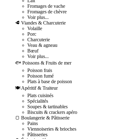
Lait
Fromages de vache
Fromages de chèvre
Voir plus...
🥩 Viandes & Charcuterie
Volaille
Porc
Charcuterie
Veau & agneau
Bœuf
Voir plus...
🐟 Poissons & Fruits de mer
Poisson frais
Poisson fumé
Plats à base de poisson
🍽️ Apéritif & Traiteur
Plats cuisinés
Spécialités
Soupes & tartinables
Biscuits & crackers apéro
🍞 Boulangerie & Pâtisserie
Pains
Viennoiseries & brioches
Pâtisseries