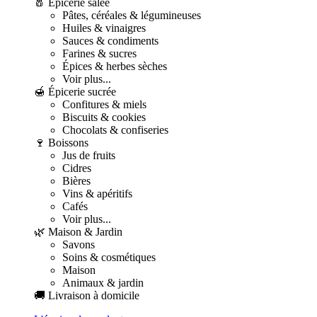
🧂 Épicerie salée
Pâtes, céréales & légumineuses
Huiles & vinaigres
Sauces & condiments
Farines & sucres
Épices & herbes sèches
Voir plus...
🍯 Épicerie sucrée
Confitures & miels
Biscuits & cookies
Chocolats & confiseries
🍷 Boissons
Jus de fruits
Cidres
Bières
Vins & apéritifs
Cafés
Voir plus...
🌿 Maison & Jardin
Savons
Soins & cosmétiques
Maison
Animaux & jardin
🚚 Livraison à domicile