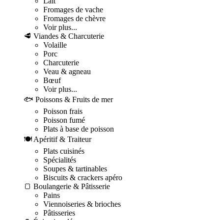
Lait
Fromages de vache
Fromages de chèvre
Voir plus...
🥩 Viandes & Charcuterie
Volaille
Porc
Charcuterie
Veau & agneau
Bœuf
Voir plus...
🐟 Poissons & Fruits de mer
Poisson frais
Poisson fumé
Plats à base de poisson
🍽️ Apéritif & Traiteur
Plats cuisinés
Spécialités
Soupes & tartinables
Biscuits & crackers apéro
🍞 Boulangerie & Pâtisserie
Pains
Viennoiseries & brioches
Pâtisseries