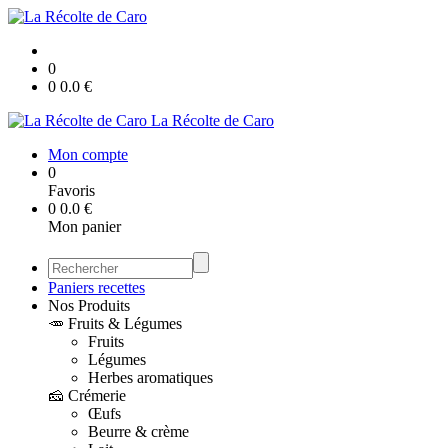
0
0
0.0
€
La Récolte de Caro
Mon compte
0
Favoris
0
0.0
€
Mon panier
Paniers recettes
Nos Produits
🥕 Fruits & Légumes
Fruits
Légumes
Herbes aromatiques
🧀 Crémerie
Œufs
Beurre & crème