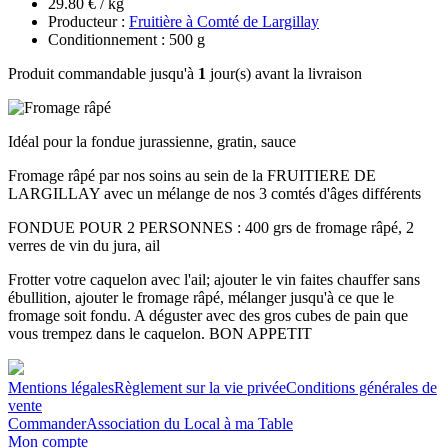
29.80 € / kg
Producteur :
Fruitière à Comté de Largillay
Conditionnement : 500 g
Produit commandable jusqu'à
1
jour(s) avant la livraison
Idéal pour la fondue jurassienne, gratin, sauce
Fromage râpé par nos soins au sein de la FRUITIERE DE
LARGILLAY avec un mélange de nos 3 comtés d'âges différents
FONDUE POUR 2 PERSONNES : 400 grs de fromage râpé, 2
verres de vin du jura, ail
Frotter votre caquelon avec l'ail; ajouter le vin faites chauffer sans
ébullition, ajouter le fromage râpé, mélanger jusqu'à ce que le
fromage soit fondu. A déguster avec des gros cubes de pain que
vous trempez dans le caquelon. BON APPETIT
Mentions légales
Règlement sur la vie privée
Conditions générales de
vente
Commander
Association du Local à ma Table
Mon compte