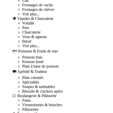
Lait
Fromages de vache
Fromages de chèvre
Voir plus...
🥩 Viandes & Charcuterie
Volaille
Porc
Charcuterie
Veau & agneau
Bœuf
Voir plus...
🐟 Poissons & Fruits de mer
Poisson frais
Poisson fumé
Plats à base de poisson
🍽️ Apéritif & Traiteur
Plats cuisinés
Spécialités
Soupes & tartinables
Biscuits & crackers apéro
🍞 Boulangerie & Pâtisserie
Pains
Viennoiseries & brioches
Pâtisseries