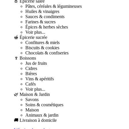
🧂 Épicerie salée
Pâtes, céréales & légumineuses
Huiles & vinaigres
Sauces & condiments
Farines & sucres
Épices & herbes sèches
Voir plus...
🍯 Épicerie sucrée
Confitures & miels
Biscuits & cookies
Chocolats & confiseries
🍷 Boissons
Jus de fruits
Cidres
Bières
Vins & apéritifs
Cafés
Voir plus...
🌿 Maison & Jardin
Savons
Soins & cosmétiques
Maison
Animaux & jardin
🚚 Livraison à domicile