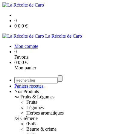
0
0
0.0
€
La Récolte de Caro
Mon compte
0
Favoris
0
0.0
€
Mon panier
Paniers recettes
Nos Produits
🥕 Fruits & Légumes
Fruits
Légumes
Herbes aromatiques
🧀 Crémerie
Œufs
Beurre & crème