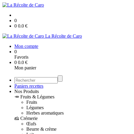
0
0
0.0
€
La Récolte de Caro
Mon compte
0
Favoris
0
0.0
€
Mon panier
Paniers recettes
Nos Produits
🥕 Fruits & Légumes
Fruits
Légumes
Herbes aromatiques
🧀 Crémerie
Œufs
Beurre & crème