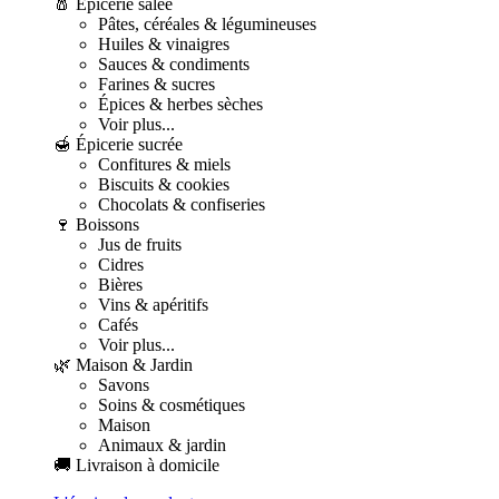
🧂 Épicerie salée
Pâtes, céréales & légumineuses
Huiles & vinaigres
Sauces & condiments
Farines & sucres
Épices & herbes sèches
Voir plus...
🍯 Épicerie sucrée
Confitures & miels
Biscuits & cookies
Chocolats & confiseries
🍷 Boissons
Jus de fruits
Cidres
Bières
Vins & apéritifs
Cafés
Voir plus...
🌿 Maison & Jardin
Savons
Soins & cosmétiques
Maison
Animaux & jardin
🚚 Livraison à domicile