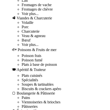
Lait
Fromages de vache
Fromages de chèvre
Voir plus...
🥩 Viandes & Charcuterie
Volaille
Porc
Charcuterie
Veau & agneau
Bœuf
Voir plus...
🐟 Poissons & Fruits de mer
Poisson frais
Poisson fumé
Plats à base de poisson
🍽️ Apéritif & Traiteur
Plats cuisinés
Spécialités
Soupes & tartinables
Biscuits & crackers apéro
🍞 Boulangerie & Pâtisserie
Pains
Viennoiseries & brioches
Pâtisseries