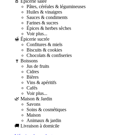
🧂 Épicerie salée
Pâtes, céréales & légumineuses
Huiles & vinaigres
Sauces & condiments
Farines & sucres
Épices & herbes sèches
Voir plus...
🍯 Épicerie sucrée
Confitures & miels
Biscuits & cookies
Chocolats & confiseries
🍷 Boissons
Jus de fruits
Cidres
Bières
Vins & apéritifs
Cafés
Voir plus...
🌿 Maison & Jardin
Savons
Soins & cosmétiques
Maison
Animaux & jardin
🚚 Livraison à domicile