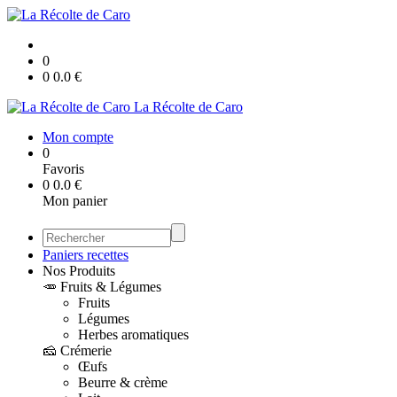
0
0
0.0
€
La Récolte de Caro
Mon compte
0
Favoris
0
0.0
€
Mon panier
Paniers recettes
Nos Produits
🥕 Fruits & Légumes
Fruits
Légumes
Herbes aromatiques
🧀 Crémerie
Œufs
Beurre & crème