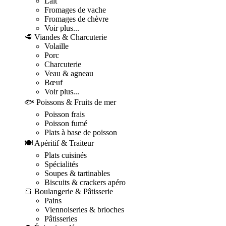
Lait
Fromages de vache
Fromages de chèvre
Voir plus...
🥩 Viandes & Charcuterie
Volaille
Porc
Charcuterie
Veau & agneau
Bœuf
Voir plus...
🐟 Poissons & Fruits de mer
Poisson frais
Poisson fumé
Plats à base de poisson
🍽️ Apéritif & Traiteur
Plats cuisinés
Spécialités
Soupes & tartinables
Biscuits & crackers apéro
🍞 Boulangerie & Pâtisserie
Pains
Viennoiseries & brioches
Pâtisseries