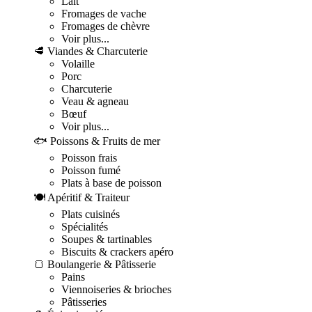
Lait
Fromages de vache
Fromages de chèvre
Voir plus...
🥩 Viandes & Charcuterie
Volaille
Porc
Charcuterie
Veau & agneau
Bœuf
Voir plus...
🐟 Poissons & Fruits de mer
Poisson frais
Poisson fumé
Plats à base de poisson
🍽️ Apéritif & Traiteur
Plats cuisinés
Spécialités
Soupes & tartinables
Biscuits & crackers apéro
🍞 Boulangerie & Pâtisserie
Pains
Viennoiseries & brioches
Pâtisseries