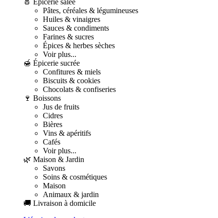
🧂 Épicerie salée
Pâtes, céréales & légumineuses
Huiles & vinaigres
Sauces & condiments
Farines & sucres
Épices & herbes sèches
Voir plus...
🍯 Épicerie sucrée
Confitures & miels
Biscuits & cookies
Chocolats & confiseries
🍷 Boissons
Jus de fruits
Cidres
Bières
Vins & apéritifs
Cafés
Voir plus...
🌿 Maison & Jardin
Savons
Soins & cosmétiques
Maison
Animaux & jardin
🚚 Livraison à domicile