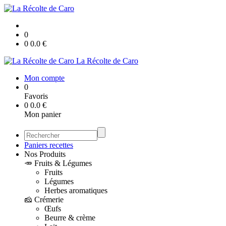
0
0
0.0
€
La Récolte de Caro
Mon compte
0
Favoris
0
0.0
€
Mon panier
Paniers recettes
Nos Produits
🥕 Fruits & Légumes
Fruits
Légumes
Herbes aromatiques
🧀 Crémerie
Œufs
Beurre & crème