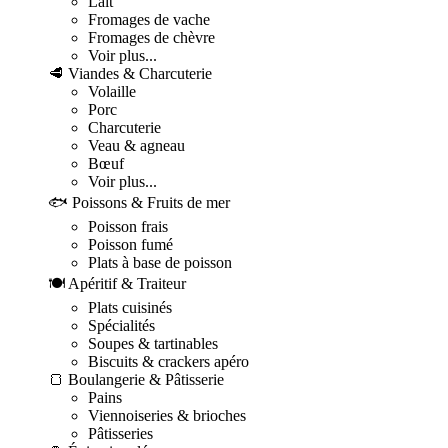
Lait
Fromages de vache
Fromages de chèvre
Voir plus...
🥩 Viandes & Charcuterie
Volaille
Porc
Charcuterie
Veau & agneau
Bœuf
Voir plus...
🐟 Poissons & Fruits de mer
Poisson frais
Poisson fumé
Plats à base de poisson
🍽️ Apéritif & Traiteur
Plats cuisinés
Spécialités
Soupes & tartinables
Biscuits & crackers apéro
🍞 Boulangerie & Pâtisserie
Pains
Viennoiseries & brioches
Pâtisseries