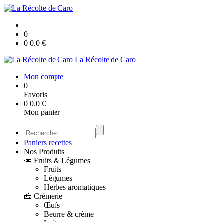
0
0
0.0
€
La Récolte de Caro
Mon compte
0
Favoris
0
0.0
€
Mon panier
Paniers recettes
Nos Produits
🥕 Fruits & Légumes
Fruits
Légumes
Herbes aromatiques
🧀 Crémerie
Œufs
Beurre & crème