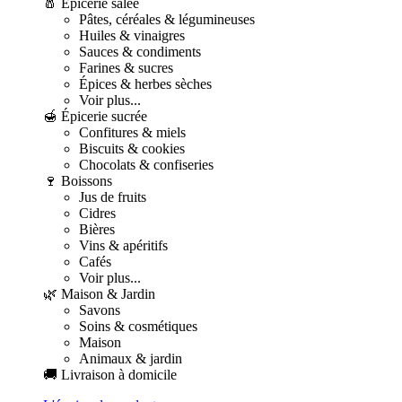
🧂 Épicerie salée
Pâtes, céréales & légumineuses
Huiles & vinaigres
Sauces & condiments
Farines & sucres
Épices & herbes sèches
Voir plus...
🍯 Épicerie sucrée
Confitures & miels
Biscuits & cookies
Chocolats & confiseries
🍷 Boissons
Jus de fruits
Cidres
Bières
Vins & apéritifs
Cafés
Voir plus...
🌿 Maison & Jardin
Savons
Soins & cosmétiques
Maison
Animaux & jardin
🚚 Livraison à domicile