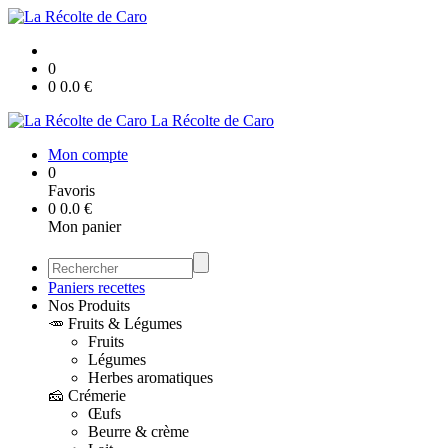
0
0
0.0
€
La Récolte de Caro
Mon compte
0
Favoris
0
0.0
€
Mon panier
Paniers recettes
Nos Produits
🥕 Fruits & Légumes
Fruits
Légumes
Herbes aromatiques
🧀 Crémerie
Œufs
Beurre & crème