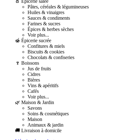
🧂 Épicerie salée
Pâtes, céréales & légumineuses
Huiles & vinaigres
Sauces & condiments
Farines & sucres
Épices & herbes sèches
Voir plus...
🍯 Épicerie sucrée
Confitures & miels
Biscuits & cookies
Chocolats & confiseries
🍷 Boissons
Jus de fruits
Cidres
Bières
Vins & apéritifs
Cafés
Voir plus...
🌿 Maison & Jardin
Savons
Soins & cosmétiques
Maison
Animaux & jardin
🚚 Livraison à domicile