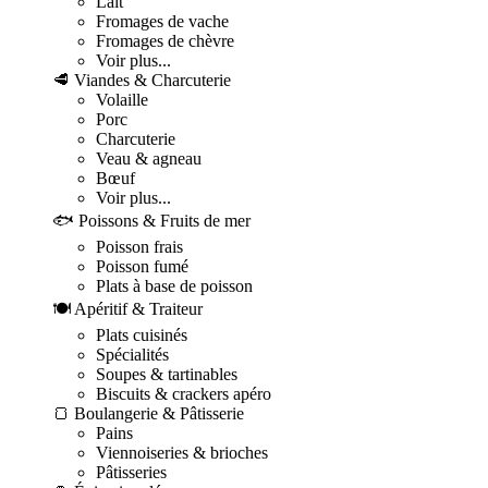
Lait
Fromages de vache
Fromages de chèvre
Voir plus...
🥩 Viandes & Charcuterie
Volaille
Porc
Charcuterie
Veau & agneau
Bœuf
Voir plus...
🐟 Poissons & Fruits de mer
Poisson frais
Poisson fumé
Plats à base de poisson
🍽️ Apéritif & Traiteur
Plats cuisinés
Spécialités
Soupes & tartinables
Biscuits & crackers apéro
🍞 Boulangerie & Pâtisserie
Pains
Viennoiseries & brioches
Pâtisseries