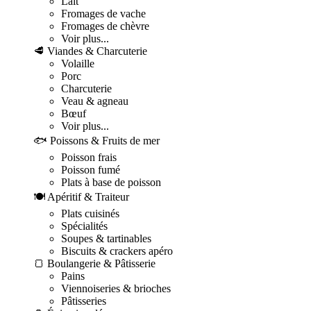
Lait
Fromages de vache
Fromages de chèvre
Voir plus...
🥩 Viandes & Charcuterie
Volaille
Porc
Charcuterie
Veau & agneau
Bœuf
Voir plus...
🐟 Poissons & Fruits de mer
Poisson frais
Poisson fumé
Plats à base de poisson
🍽️ Apéritif & Traiteur
Plats cuisinés
Spécialités
Soupes & tartinables
Biscuits & crackers apéro
🍞 Boulangerie & Pâtisserie
Pains
Viennoiseries & brioches
Pâtisseries