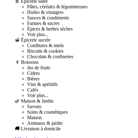
🧂 Épicerie salée
Pâtes, céréales & légumineuses
Huiles & vinaigres
Sauces & condiments
Farines & sucres
Épices & herbes sèches
Voir plus...
🍯 Épicerie sucrée
Confitures & miels
Biscuits & cookies
Chocolats & confiseries
🍷 Boissons
Jus de fruits
Cidres
Bières
Vins & apéritifs
Cafés
Voir plus...
🌿 Maison & Jardin
Savons
Soins & cosmétiques
Maison
Animaux & jardin
🚚 Livraison à domicile