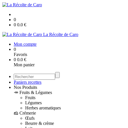
0
0
0.0
€
La Récolte de Caro
Mon compte
0
Favoris
0
0.0
€
Mon panier
Paniers recettes
Nos Produits
🥕 Fruits & Légumes
Fruits
Légumes
Herbes aromatiques
🧀 Crémerie
Œufs
Beurre & crème