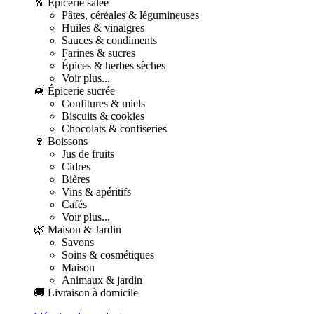
🧂 Épicerie salée
Pâtes, céréales & légumineuses
Huiles & vinaigres
Sauces & condiments
Farines & sucres
Épices & herbes sèches
Voir plus...
🍯 Épicerie sucrée
Confitures & miels
Biscuits & cookies
Chocolats & confiseries
🍷 Boissons
Jus de fruits
Cidres
Bières
Vins & apéritifs
Cafés
Voir plus...
🌿 Maison & Jardin
Savons
Soins & cosmétiques
Maison
Animaux & jardin
🚚 Livraison à domicile