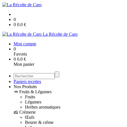
0
0
0.0
€
La Récolte de Caro
Mon compte
0
Favoris
0
0.0
€
Mon panier
Paniers recettes
Nos Produits
🥕 Fruits & Légumes
Fruits
Légumes
Herbes aromatiques
🧀 Crémerie
Œufs
Beurre & crème