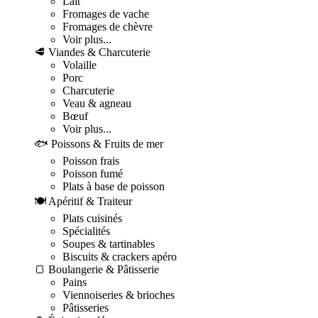
Lait
Fromages de vache
Fromages de chèvre
Voir plus...
🥩 Viandes & Charcuterie
Volaille
Porc
Charcuterie
Veau & agneau
Bœuf
Voir plus...
🐟 Poissons & Fruits de mer
Poisson frais
Poisson fumé
Plats à base de poisson
🍽️ Apéritif & Traiteur
Plats cuisinés
Spécialités
Soupes & tartinables
Biscuits & crackers apéro
🍞 Boulangerie & Pâtisserie
Pains
Viennoiseries & brioches
Pâtisseries