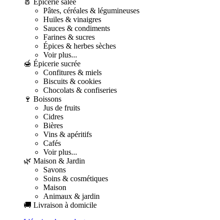
🧂 Épicerie salée
Pâtes, céréales & légumineuses
Huiles & vinaigres
Sauces & condiments
Farines & sucres
Épices & herbes sèches
Voir plus...
🍯 Épicerie sucrée
Confitures & miels
Biscuits & cookies
Chocolats & confiseries
🍷 Boissons
Jus de fruits
Cidres
Bières
Vins & apéritifs
Cafés
Voir plus...
🌿 Maison & Jardin
Savons
Soins & cosmétiques
Maison
Animaux & jardin
🚚 Livraison à domicile