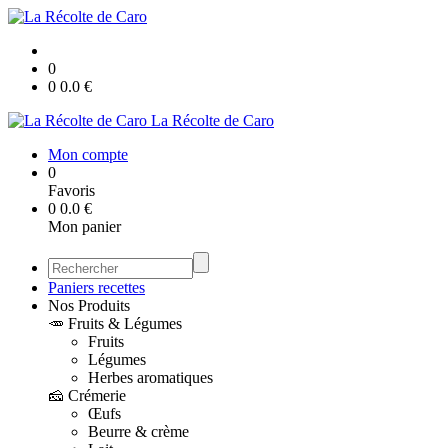
0
0
0.0
€
La Récolte de Caro
Mon compte
0
Favoris
0
0.0
€
Mon panier
Paniers recettes
Nos Produits
🥕 Fruits & Légumes
Fruits
Légumes
Herbes aromatiques
🧀 Crémerie
Œufs
Beurre & crème