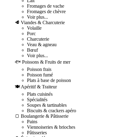
Lait
Fromages de vache
Fromages de chèvre
Voir plus...
🥩 Viandes & Charcuterie
Volaille
Porc
Charcuterie
Veau & agneau
Bœuf
Voir plus...
🐟 Poissons & Fruits de mer
Poisson frais
Poisson fumé
Plats à base de poisson
🍽️ Apéritif & Traiteur
Plats cuisinés
Spécialités
Soupes & tartinables
Biscuits & crackers apéro
🍞 Boulangerie & Pâtisserie
Pains
Viennoiseries & brioches
Pâtisseries