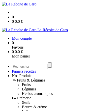
0
0
0.0
€
La Récolte de Caro
Mon compte
0
Favoris
0
0.0
€
Mon panier
Paniers recettes
Nos Produits
🥕 Fruits & Légumes
Fruits
Légumes
Herbes aromatiques
🧀 Crémerie
Œufs
Beurre & crème