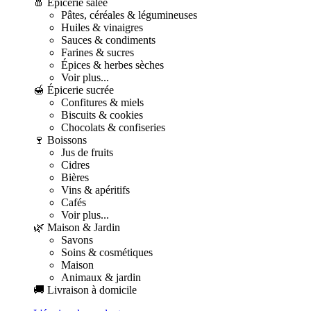
🧂 Épicerie salée
Pâtes, céréales & légumineuses
Huiles & vinaigres
Sauces & condiments
Farines & sucres
Épices & herbes sèches
Voir plus...
🍯 Épicerie sucrée
Confitures & miels
Biscuits & cookies
Chocolats & confiseries
🍷 Boissons
Jus de fruits
Cidres
Bières
Vins & apéritifs
Cafés
Voir plus...
🌿 Maison & Jardin
Savons
Soins & cosmétiques
Maison
Animaux & jardin
🚚 Livraison à domicile