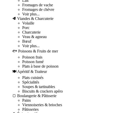
Lait
Fromages de vache
Fromages de chèvre
Voir plus...
🥩 Viandes & Charcuterie
Volaille
Porc
Charcuterie
Veau & agneau
Bœuf
Voir plus...
🐟 Poissons & Fruits de mer
Poisson frais
Poisson fumé
Plats à base de poisson
🍽️ Apéritif & Traiteur
Plats cuisinés
Spécialités
Soupes & tartinables
Biscuits & crackers apéro
🍞 Boulangerie & Pâtisserie
Pains
Viennoiseries & brioches
Pâtisseries