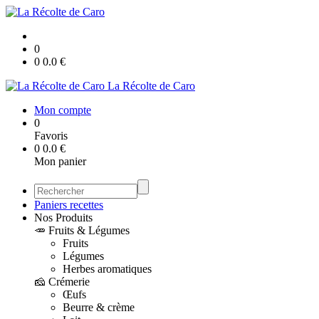
0
0
0.0
€
La Récolte de Caro
Mon compte
0
Favoris
0
0.0
€
Mon panier
Paniers recettes
Nos Produits
🥕 Fruits & Légumes
Fruits
Légumes
Herbes aromatiques
🧀 Crémerie
Œufs
Beurre & crème