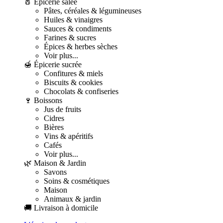
🧂 Épicerie salée
Pâtes, céréales & légumineuses
Huiles & vinaigres
Sauces & condiments
Farines & sucres
Épices & herbes sèches
Voir plus...
🍯 Épicerie sucrée
Confitures & miels
Biscuits & cookies
Chocolats & confiseries
🍷 Boissons
Jus de fruits
Cidres
Bières
Vins & apéritifs
Cafés
Voir plus...
🌿 Maison & Jardin
Savons
Soins & cosmétiques
Maison
Animaux & jardin
🚚 Livraison à domicile