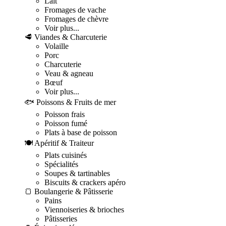
Lait
Fromages de vache
Fromages de chèvre
Voir plus...
🥩 Viandes & Charcuterie
Volaille
Porc
Charcuterie
Veau & agneau
Bœuf
Voir plus...
🐟 Poissons & Fruits de mer
Poisson frais
Poisson fumé
Plats à base de poisson
🍽️ Apéritif & Traiteur
Plats cuisinés
Spécialités
Soupes & tartinables
Biscuits & crackers apéro
🍞 Boulangerie & Pâtisserie
Pains
Viennoiseries & brioches
Pâtisseries