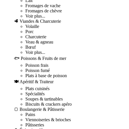
Lait
Fromages de vache
Fromages de chèvre
Voir plus...
🥩 Viandes & Charcuterie
Volaille
Porc
Charcuterie
Veau & agneau
Bœuf
Voir plus...
🐟 Poissons & Fruits de mer
Poisson frais
Poisson fumé
Plats à base de poisson
🍽️ Apéritif & Traiteur
Plats cuisinés
Spécialités
Soupes & tartinables
Biscuits & crackers apéro
🍞 Boulangerie & Pâtisserie
Pains
Viennoiseries & brioches
Pâtisseries