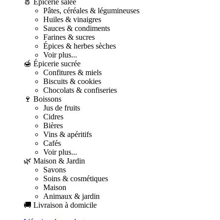
🧂 Épicerie salée
Pâtes, céréales & légumineuses
Huiles & vinaigres
Sauces & condiments
Farines & sucres
Épices & herbes sèches
Voir plus...
🍯 Épicerie sucrée
Confitures & miels
Biscuits & cookies
Chocolats & confiseries
🍷 Boissons
Jus de fruits
Cidres
Bières
Vins & apéritifs
Cafés
Voir plus...
🌿 Maison & Jardin
Savons
Soins & cosmétiques
Maison
Animaux & jardin
🚚 Livraison à domicile