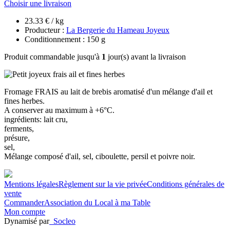
Choisir une livraison
23.33 € / kg
Producteur :
La Bergerie du Hameau Joyeux
Conditionnement : 150 g
Produit commandable jusqu'à
1
jour(s) avant la livraison
Fromage FRAIS au lait de brebis aromatisé d'un mélange d'ail et
fines herbes.
A conserver au maximum à +6°C.
ingrédients: lait cru,
ferments,
présure,
sel,
Mélange composé d'ail, sel, ciboulette, persil et poivre noir.
Mentions légales
Règlement sur la vie privée
Conditions générales de
vente
Commander
Association du Local à ma Table
Mon compte
Dynamisé par
Socleo