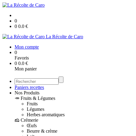
0
0
0.0
€
La Récolte de Caro
Mon compte
0
Favoris
0
0.0
€
Mon panier
Paniers recettes
Nos Produits
🥕 Fruits & Légumes
Fruits
Légumes
Herbes aromatiques
🧀 Crémerie
Œufs
Beurre & crème