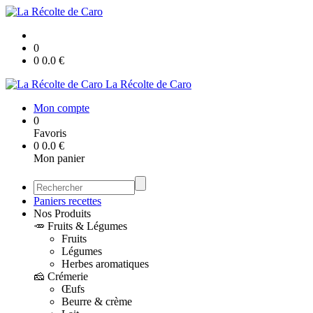
0
0
0.0
€
La Récolte de Caro
Mon compte
0
Favoris
0
0.0
€
Mon panier
Paniers recettes
Nos Produits
🥕 Fruits & Légumes
Fruits
Légumes
Herbes aromatiques
🧀 Crémerie
Œufs
Beurre & crème