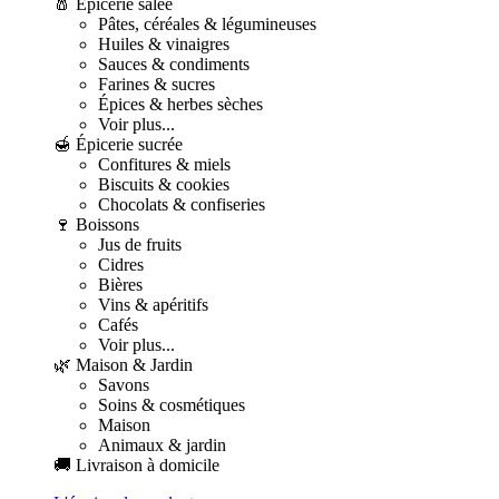
🧂 Épicerie salée
Pâtes, céréales & légumineuses
Huiles & vinaigres
Sauces & condiments
Farines & sucres
Épices & herbes sèches
Voir plus...
🍯 Épicerie sucrée
Confitures & miels
Biscuits & cookies
Chocolats & confiseries
🍷 Boissons
Jus de fruits
Cidres
Bières
Vins & apéritifs
Cafés
Voir plus...
🌿 Maison & Jardin
Savons
Soins & cosmétiques
Maison
Animaux & jardin
🚚 Livraison à domicile