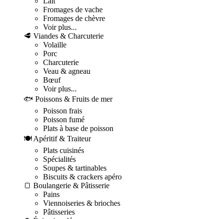
Lait
Fromages de vache
Fromages de chèvre
Voir plus...
🥩 Viandes & Charcuterie
Volaille
Porc
Charcuterie
Veau & agneau
Bœuf
Voir plus...
🐟 Poissons & Fruits de mer
Poisson frais
Poisson fumé
Plats à base de poisson
🍽️ Apéritif & Traiteur
Plats cuisinés
Spécialités
Soupes & tartinables
Biscuits & crackers apéro
🍞 Boulangerie & Pâtisserie
Pains
Viennoiseries & brioches
Pâtisseries