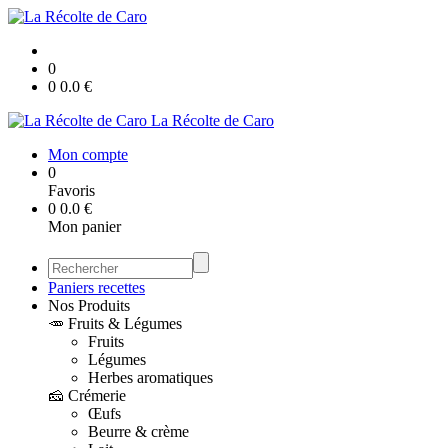
0
0
0.0
€
La Récolte de Caro
Mon compte
0
Favoris
0
0.0
€
Mon panier
Paniers recettes
Nos Produits
🥕 Fruits & Légumes
Fruits
Légumes
Herbes aromatiques
🧀 Crémerie
Œufs
Beurre & crème