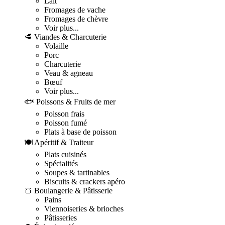
Lait
Fromages de vache
Fromages de chèvre
Voir plus...
🥩 Viandes & Charcuterie
Volaille
Porc
Charcuterie
Veau & agneau
Bœuf
Voir plus...
🐟 Poissons & Fruits de mer
Poisson frais
Poisson fumé
Plats à base de poisson
🍽️ Apéritif & Traiteur
Plats cuisinés
Spécialités
Soupes & tartinables
Biscuits & crackers apéro
🍞 Boulangerie & Pâtisserie
Pains
Viennoiseries & brioches
Pâtisseries