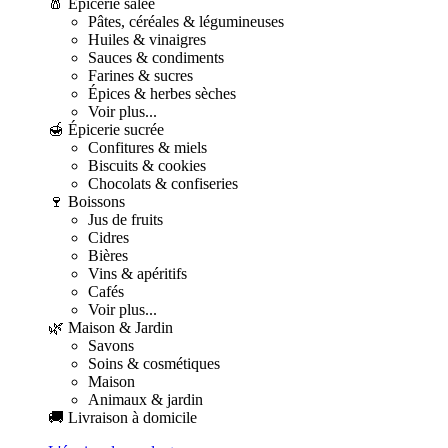
🧂 Épicerie salée
Pâtes, céréales & légumineuses
Huiles & vinaigres
Sauces & condiments
Farines & sucres
Épices & herbes sèches
Voir plus...
🍯 Épicerie sucrée
Confitures & miels
Biscuits & cookies
Chocolats & confiseries
🍷 Boissons
Jus de fruits
Cidres
Bières
Vins & apéritifs
Cafés
Voir plus...
🌿 Maison & Jardin
Savons
Soins & cosmétiques
Maison
Animaux & jardin
🚚 Livraison à domicile