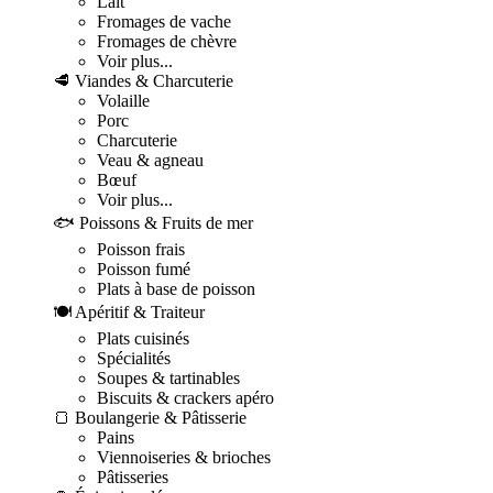
Lait
Fromages de vache
Fromages de chèvre
Voir plus...
🥩 Viandes & Charcuterie
Volaille
Porc
Charcuterie
Veau & agneau
Bœuf
Voir plus...
🐟 Poissons & Fruits de mer
Poisson frais
Poisson fumé
Plats à base de poisson
🍽️ Apéritif & Traiteur
Plats cuisinés
Spécialités
Soupes & tartinables
Biscuits & crackers apéro
🍞 Boulangerie & Pâtisserie
Pains
Viennoiseries & brioches
Pâtisseries