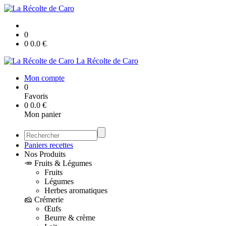
0
0
0.0
€
La Récolte de Caro
Mon compte
0
Favoris
0
0.0
€
Mon panier
Paniers recettes
Nos Produits
🥕 Fruits & Légumes
Fruits
Légumes
Herbes aromatiques
🧀 Crémerie
Œufs
Beurre & crème