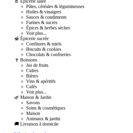
🧂 Épicerie salée
Pâtes, céréales & légumineuses
Huiles & vinaigres
Sauces & condiments
Farines & sucres
Épices & herbes sèches
Voir plus...
🍯 Épicerie sucrée
Confitures & miels
Biscuits & cookies
Chocolats & confiseries
🍷 Boissons
Jus de fruits
Cidres
Bières
Vins & apéritifs
Cafés
Voir plus...
🌿 Maison & Jardin
Savons
Soins & cosmétiques
Maison
Animaux & jardin
🚚 Livraison à domicile