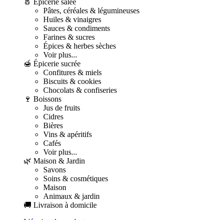
🧂 Épicerie salée
Pâtes, céréales & légumineuses
Huiles & vinaigres
Sauces & condiments
Farines & sucres
Épices & herbes sèches
Voir plus...
🍯 Épicerie sucrée
Confitures & miels
Biscuits & cookies
Chocolats & confiseries
🍷 Boissons
Jus de fruits
Cidres
Bières
Vins & apéritifs
Cafés
Voir plus...
🌿 Maison & Jardin
Savons
Soins & cosmétiques
Maison
Animaux & jardin
🚚 Livraison à domicile