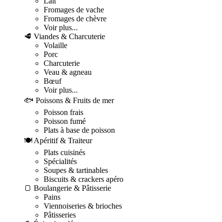
Lait
Fromages de vache
Fromages de chèvre
Voir plus...
🥩 Viandes & Charcuterie
Volaille
Porc
Charcuterie
Veau & agneau
Bœuf
Voir plus...
🐟 Poissons & Fruits de mer
Poisson frais
Poisson fumé
Plats à base de poisson
🍽️ Apéritif & Traiteur
Plats cuisinés
Spécialités
Soupes & tartinables
Biscuits & crackers apéro
🍞 Boulangerie & Pâtisserie
Pains
Viennoiseries & brioches
Pâtisseries