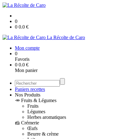
0
0
0.0
€
La Récolte de Caro
Mon compte
0
Favoris
0
0.0
€
Mon panier
Paniers recettes
Nos Produits
🥕 Fruits & Légumes
Fruits
Légumes
Herbes aromatiques
🧀 Crémerie
Œufs
Beurre & crème