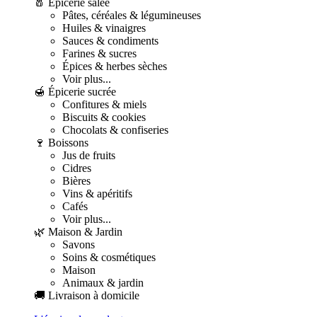
🧂 Épicerie salée
Pâtes, céréales & légumineuses
Huiles & vinaigres
Sauces & condiments
Farines & sucres
Épices & herbes sèches
Voir plus...
🍯 Épicerie sucrée
Confitures & miels
Biscuits & cookies
Chocolats & confiseries
🍷 Boissons
Jus de fruits
Cidres
Bières
Vins & apéritifs
Cafés
Voir plus...
🌿 Maison & Jardin
Savons
Soins & cosmétiques
Maison
Animaux & jardin
🚚 Livraison à domicile