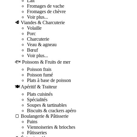
Lait
Fromages de vache
Fromages de chèvre
Voir plus...
🥩 Viandes & Charcuterie
Volaille
Porc
Charcuterie
Veau & agneau
Bœuf
Voir plus...
🐟 Poissons & Fruits de mer
Poisson frais
Poisson fumé
Plats à base de poisson
🍽️ Apéritif & Traiteur
Plats cuisinés
Spécialités
Soupes & tartinables
Biscuits & crackers apéro
🍞 Boulangerie & Pâtisserie
Pains
Viennoiseries & brioches
Pâtisseries