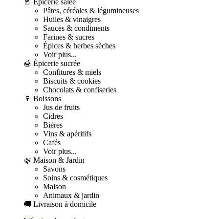
🧂 Épicerie salée
Pâtes, céréales & légumineuses
Huiles & vinaigres
Sauces & condiments
Farines & sucres
Épices & herbes sèches
Voir plus...
🍯 Épicerie sucrée
Confitures & miels
Biscuits & cookies
Chocolats & confiseries
🍷 Boissons
Jus de fruits
Cidres
Bières
Vins & apéritifs
Cafés
Voir plus...
🌿 Maison & Jardin
Savons
Soins & cosmétiques
Maison
Animaux & jardin
🚚 Livraison à domicile