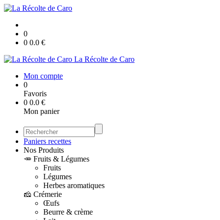
0
0
0.0
€
La Récolte de Caro
Mon compte
0
Favoris
0
0.0
€
Mon panier
Paniers recettes
Nos Produits
🥕 Fruits & Légumes
Fruits
Légumes
Herbes aromatiques
🧀 Crémerie
Œufs
Beurre & crème