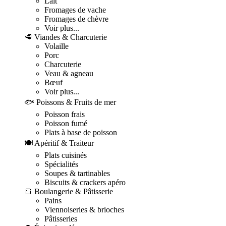
Lait
Fromages de vache
Fromages de chèvre
Voir plus...
🥩 Viandes & Charcuterie
Volaille
Porc
Charcuterie
Veau & agneau
Bœuf
Voir plus...
🐟 Poissons & Fruits de mer
Poisson frais
Poisson fumé
Plats à base de poisson
🍽️ Apéritif & Traiteur
Plats cuisinés
Spécialités
Soupes & tartinables
Biscuits & crackers apéro
🍞 Boulangerie & Pâtisserie
Pains
Viennoiseries & brioches
Pâtisseries