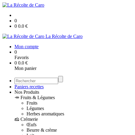
0
0
0.0
€
La Récolte de Caro
Mon compte
0
Favoris
0
0.0
€
Mon panier
Paniers recettes
Nos Produits
🥕 Fruits & Légumes
Fruits
Légumes
Herbes aromatiques
🧀 Crémerie
Œufs
Beurre & crème