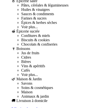
🧂 Épicerie salée
Pâtes, céréales & légumineuses
Huiles & vinaigres
Sauces & condiments
Farines & sucres
Épices & herbes sèches
Voir plus...
🍯 Épicerie sucrée
Confitures & miels
Biscuits & cookies
Chocolats & confiseries
🍷 Boissons
Jus de fruits
Cidres
Bières
Vins & apéritifs
Cafés
Voir plus...
🌿 Maison & Jardin
Savons
Soins & cosmétiques
Maison
Animaux & jardin
🚚 Livraison à domicile