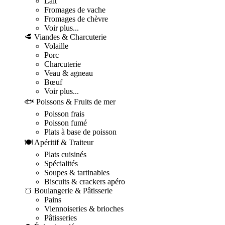
Lait
Fromages de vache
Fromages de chèvre
Voir plus...
🥩 Viandes & Charcuterie
Volaille
Porc
Charcuterie
Veau & agneau
Bœuf
Voir plus...
🐟 Poissons & Fruits de mer
Poisson frais
Poisson fumé
Plats à base de poisson
🍽️ Apéritif & Traiteur
Plats cuisinés
Spécialités
Soupes & tartinables
Biscuits & crackers apéro
🍞 Boulangerie & Pâtisserie
Pains
Viennoiseries & brioches
Pâtisseries