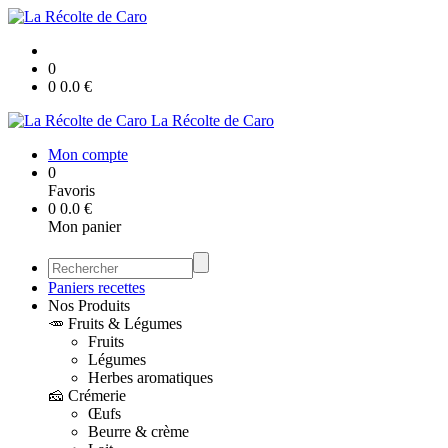
0
0
0.0
€
La Récolte de Caro
Mon compte
0
Favoris
0
0.0
€
Mon panier
Paniers recettes
Nos Produits
🥕 Fruits & Légumes
Fruits
Légumes
Herbes aromatiques
🧀 Crémerie
Œufs
Beurre & crème