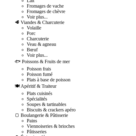
Lait
Fromages de vache
Fromages de chèvre
Voir plus...
🥩 Viandes & Charcuterie
Volaille
Porc
Charcuterie
Veau & agneau
Bœuf
Voir plus...
🐟 Poissons & Fruits de mer
Poisson frais
Poisson fumé
Plats à base de poisson
🍽️ Apéritif & Traiteur
Plats cuisinés
Spécialités
Soupes & tartinables
Biscuits & crackers apéro
🍞 Boulangerie & Pâtisserie
Pains
Viennoiseries & brioches
Pâtisseries