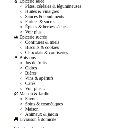
🧂 Épicerie salée
Pâtes, céréales & légumineuses
Huiles & vinaigres
Sauces & condiments
Farines & sucres
Épices & herbes sèches
Voir plus...
🍯 Épicerie sucrée
Confitures & miels
Biscuits & cookies
Chocolats & confiseries
🍷 Boissons
Jus de fruits
Cidres
Bières
Vins & apéritifs
Cafés
Voir plus...
🌿 Maison & Jardin
Savons
Soins & cosmétiques
Maison
Animaux & jardin
🚚 Livraison à domicile