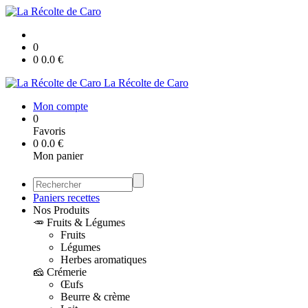
0
0
0.0
€
La Récolte de Caro
Mon compte
0
Favoris
0
0.0
€
Mon panier
Paniers recettes
Nos Produits
🥕 Fruits & Légumes
Fruits
Légumes
Herbes aromatiques
🧀 Crémerie
Œufs
Beurre & crème