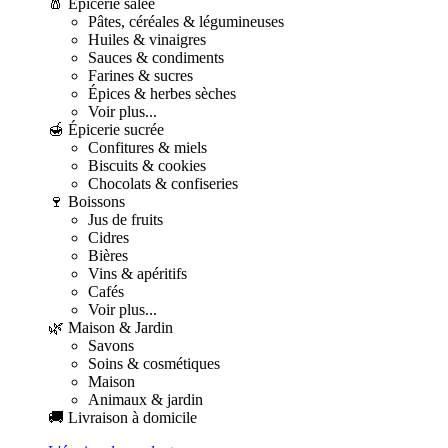
🧂 Épicerie salée
Pâtes, céréales & légumineuses
Huiles & vinaigres
Sauces & condiments
Farines & sucres
Épices & herbes sèches
Voir plus...
🍯 Épicerie sucrée
Confitures & miels
Biscuits & cookies
Chocolats & confiseries
🍷 Boissons
Jus de fruits
Cidres
Bières
Vins & apéritifs
Cafés
Voir plus...
🌿 Maison & Jardin
Savons
Soins & cosmétiques
Maison
Animaux & jardin
🚚 Livraison à domicile