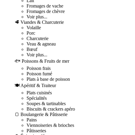
Lait
Fromages de vache
Fromages de chèvre
Voir plus...
🥩 Viandes & Charcuterie
Volaille
Porc
Charcuterie
Veau & agneau
Bœuf
Voir plus...
🐟 Poissons & Fruits de mer
Poisson frais
Poisson fumé
Plats à base de poisson
🍽️ Apéritif & Traiteur
Plats cuisinés
Spécialités
Soupes & tartinables
Biscuits & crackers apéro
🍞 Boulangerie & Pâtisserie
Pains
Viennoiseries & brioches
Pâtisseries