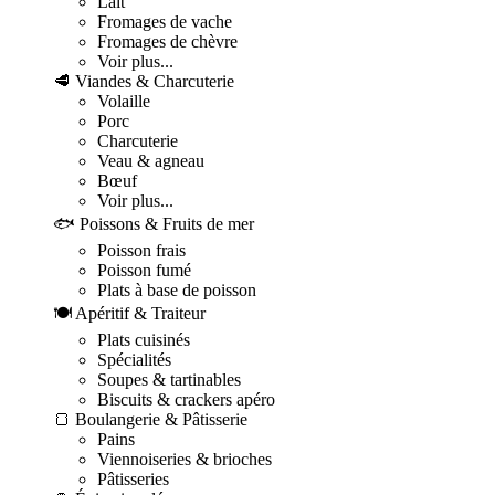
Lait
Fromages de vache
Fromages de chèvre
Voir plus...
🥩 Viandes & Charcuterie
Volaille
Porc
Charcuterie
Veau & agneau
Bœuf
Voir plus...
🐟 Poissons & Fruits de mer
Poisson frais
Poisson fumé
Plats à base de poisson
🍽️ Apéritif & Traiteur
Plats cuisinés
Spécialités
Soupes & tartinables
Biscuits & crackers apéro
🍞 Boulangerie & Pâtisserie
Pains
Viennoiseries & brioches
Pâtisseries