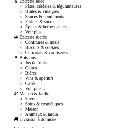
🧂 Épicerie salée
Pâtes, céréales & légumineuses
Huiles & vinaigres
Sauces & condiments
Farines & sucres
Épices & herbes sèches
Voir plus...
🍯 Épicerie sucrée
Confitures & miels
Biscuits & cookies
Chocolats & confiseries
🍷 Boissons
Jus de fruits
Cidres
Bières
Vins & apéritifs
Cafés
Voir plus...
🌿 Maison & Jardin
Savons
Soins & cosmétiques
Maison
Animaux & jardin
🚚 Livraison à domicile