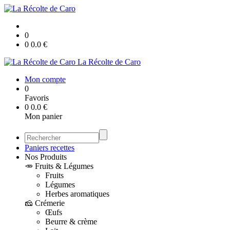
0
0
0.0
€
La Récolte de Caro
Mon compte
0
Favoris
0
0.0
€
Mon panier
Paniers recettes
Nos Produits
🥕 Fruits & Légumes
Fruits
Légumes
Herbes aromatiques
🧀 Crémerie
Œufs
Beurre & crème