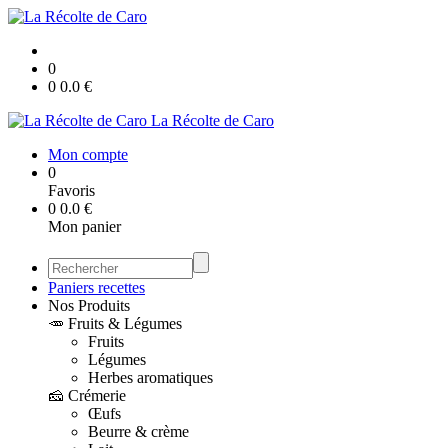
0
0
0.0
€
La Récolte de Caro
Mon compte
0
Favoris
0
0.0
€
Mon panier
Paniers recettes
Nos Produits
🥕 Fruits & Légumes
Fruits
Légumes
Herbes aromatiques
🧀 Crémerie
Œufs
Beurre & crème