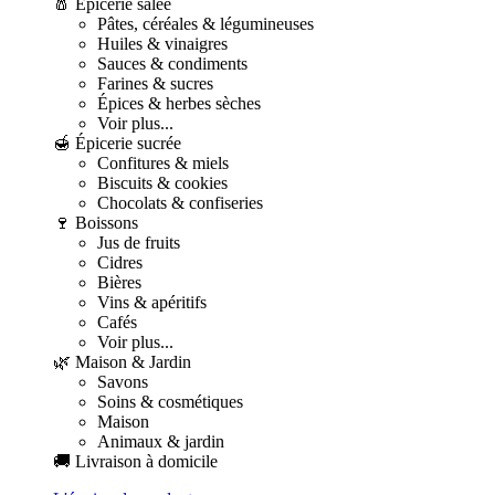
🧂 Épicerie salée
Pâtes, céréales & légumineuses
Huiles & vinaigres
Sauces & condiments
Farines & sucres
Épices & herbes sèches
Voir plus...
🍯 Épicerie sucrée
Confitures & miels
Biscuits & cookies
Chocolats & confiseries
🍷 Boissons
Jus de fruits
Cidres
Bières
Vins & apéritifs
Cafés
Voir plus...
🌿 Maison & Jardin
Savons
Soins & cosmétiques
Maison
Animaux & jardin
🚚 Livraison à domicile