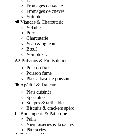
Lait
Fromages de vache
Fromages de chèvre
Voir plus...
🥩 Viandes & Charcuterie
Volaille
Porc
Charcuterie
Veau & agneau
Bœuf
Voir plus...
🐟 Poissons & Fruits de mer
Poisson frais
Poisson fumé
Plats à base de poisson
🍽️ Apéritif & Traiteur
Plats cuisinés
Spécialités
Soupes & tartinables
Biscuits & crackers apéro
🍞 Boulangerie & Pâtisserie
Pains
Viennoiseries & brioches
Pâtisseries