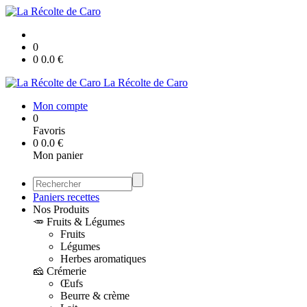
0
0
0.0
€
La Récolte de Caro
Mon compte
0
Favoris
0
0.0
€
Mon panier
Paniers recettes
Nos Produits
🥕 Fruits & Légumes
Fruits
Légumes
Herbes aromatiques
🧀 Crémerie
Œufs
Beurre & crème