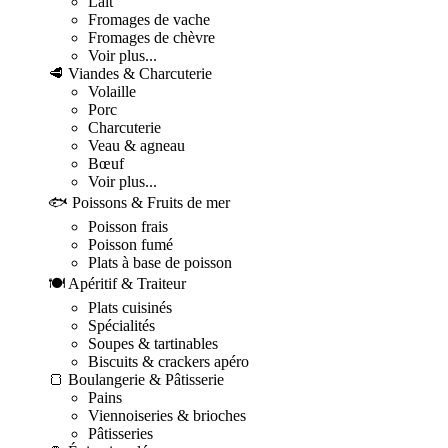
Lait
Fromages de vache
Fromages de chèvre
Voir plus...
🥩 Viandes & Charcuterie
Volaille
Porc
Charcuterie
Veau & agneau
Bœuf
Voir plus...
🐟 Poissons & Fruits de mer
Poisson frais
Poisson fumé
Plats à base de poisson
🍽️ Apéritif & Traiteur
Plats cuisinés
Spécialités
Soupes & tartinables
Biscuits & crackers apéro
🍞 Boulangerie & Pâtisserie
Pains
Viennoiseries & brioches
Pâtisseries