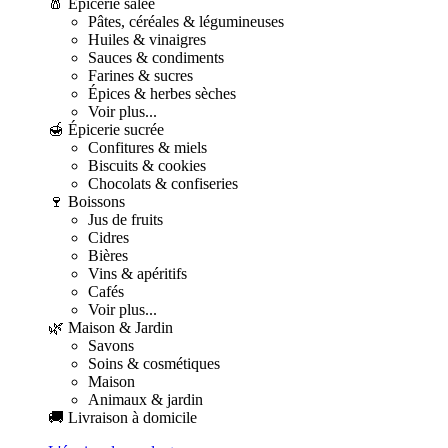
🧂 Épicerie salée
Pâtes, céréales & légumineuses
Huiles & vinaigres
Sauces & condiments
Farines & sucres
Épices & herbes sèches
Voir plus...
🍯 Épicerie sucrée
Confitures & miels
Biscuits & cookies
Chocolats & confiseries
🍷 Boissons
Jus de fruits
Cidres
Bières
Vins & apéritifs
Cafés
Voir plus...
🌿 Maison & Jardin
Savons
Soins & cosmétiques
Maison
Animaux & jardin
🚚 Livraison à domicile