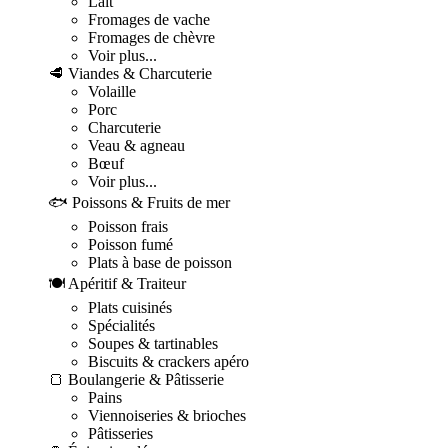
Lait
Fromages de vache
Fromages de chèvre
Voir plus...
🥩 Viandes & Charcuterie
Volaille
Porc
Charcuterie
Veau & agneau
Bœuf
Voir plus...
🐟 Poissons & Fruits de mer
Poisson frais
Poisson fumé
Plats à base de poisson
🍽️ Apéritif & Traiteur
Plats cuisinés
Spécialités
Soupes & tartinables
Biscuits & crackers apéro
🍞 Boulangerie & Pâtisserie
Pains
Viennoiseries & brioches
Pâtisseries