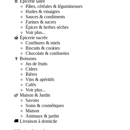
🧂 Épicerie salée
Pâtes, céréales & légumineuses
Huiles & vinaigres
Sauces & condiments
Farines & sucres
Épices & herbes sèches
Voir plus...
🍯 Épicerie sucrée
Confitures & miels
Biscuits & cookies
Chocolats & confiseries
🍷 Boissons
Jus de fruits
Cidres
Bières
Vins & apéritifs
Cafés
Voir plus...
🌿 Maison & Jardin
Savons
Soins & cosmétiques
Maison
Animaux & jardin
🚚 Livraison à domicile