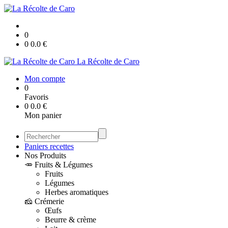
0
0
0.0
€
La Récolte de Caro
Mon compte
0
Favoris
0
0.0
€
Mon panier
Paniers recettes
Nos Produits
🥕 Fruits & Légumes
Fruits
Légumes
Herbes aromatiques
🧀 Crémerie
Œufs
Beurre & crème