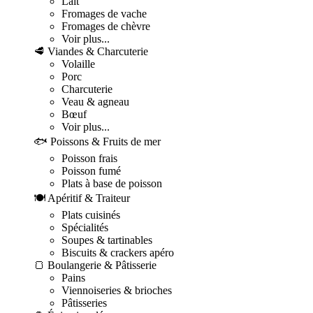
Lait
Fromages de vache
Fromages de chèvre
Voir plus...
🥩 Viandes & Charcuterie
Volaille
Porc
Charcuterie
Veau & agneau
Bœuf
Voir plus...
🐟 Poissons & Fruits de mer
Poisson frais
Poisson fumé
Plats à base de poisson
🍽️ Apéritif & Traiteur
Plats cuisinés
Spécialités
Soupes & tartinables
Biscuits & crackers apéro
🍞 Boulangerie & Pâtisserie
Pains
Viennoiseries & brioches
Pâtisseries