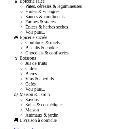
🧂 Épicerie salée
Pâtes, céréales & légumineuses
Huiles & vinaigres
Sauces & condiments
Farines & sucres
Épices & herbes sèches
Voir plus...
🍯 Épicerie sucrée
Confitures & miels
Biscuits & cookies
Chocolats & confiseries
🍷 Boissons
Jus de fruits
Cidres
Bières
Vins & apéritifs
Cafés
Voir plus...
🌿 Maison & Jardin
Savons
Soins & cosmétiques
Maison
Animaux & jardin
🚚 Livraison à domicile