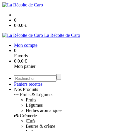
0
0
0.0
€
La Récolte de Caro
Mon compte
0
Favoris
0
0.0
€
Mon panier
Paniers recettes
Nos Produits
🥕 Fruits & Légumes
Fruits
Légumes
Herbes aromatiques
🧀 Crémerie
Œufs
Beurre & crème