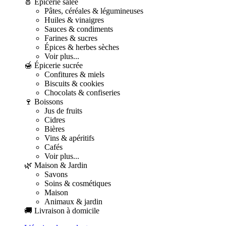
🧂 Épicerie salée
Pâtes, céréales & légumineuses
Huiles & vinaigres
Sauces & condiments
Farines & sucres
Épices & herbes sèches
Voir plus...
🍯 Épicerie sucrée
Confitures & miels
Biscuits & cookies
Chocolats & confiseries
🍷 Boissons
Jus de fruits
Cidres
Bières
Vins & apéritifs
Cafés
Voir plus...
🌿 Maison & Jardin
Savons
Soins & cosmétiques
Maison
Animaux & jardin
🚚 Livraison à domicile