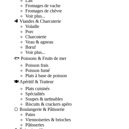
Lait
Fromages de vache
Fromages de chèvre
Voir plus...
🥩 Viandes & Charcuterie
Volaille
Porc
Charcuterie
Veau & agneau
Bœuf
Voir plus...
🐟 Poissons & Fruits de mer
Poisson frais
Poisson fumé
Plats à base de poisson
🍽️ Apéritif & Traiteur
Plats cuisinés
Spécialités
Soupes & tartinables
Biscuits & crackers apéro
🍞 Boulangerie & Pâtisserie
Pains
Viennoiseries & brioches
Pâtisseries