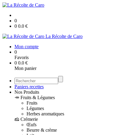
0
0
0.0
€
La Récolte de Caro
Mon compte
0
Favoris
0
0.0
€
Mon panier
Paniers recettes
Nos Produits
🥕 Fruits & Légumes
Fruits
Légumes
Herbes aromatiques
🧀 Crémerie
Œufs
Beurre & crème