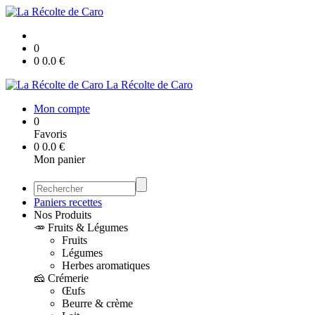
0
0
0.0
€
La Récolte de Caro
Mon compte
0
Favoris
0
0.0
€
Mon panier
Paniers recettes
Nos Produits
🥕 Fruits & Légumes
Fruits
Légumes
Herbes aromatiques
🧀 Crémerie
Œufs
Beurre & crème