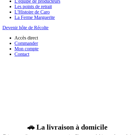
L'équipe de producteurs
Les points de retrait
L'Histoire de Caro
La Ferme Marguerite
Devenir hôte de Récolte
Accès direct
Commander
Mon compte
Contact
Pas de point de retrait près de
chez vous ?
Deux solutions :
la livraison à domicile
ou devenir
Hôte de
Récolte
et ouvrir votre propre point relais.
🚗 La livraison à domicile