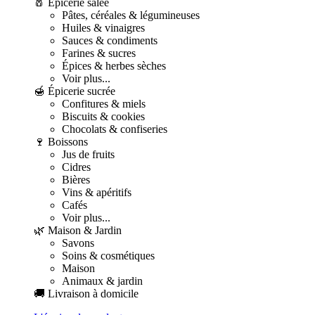
🧂 Épicerie salée
Pâtes, céréales & légumineuses
Huiles & vinaigres
Sauces & condiments
Farines & sucres
Épices & herbes sèches
Voir plus...
🍯 Épicerie sucrée
Confitures & miels
Biscuits & cookies
Chocolats & confiseries
🍷 Boissons
Jus de fruits
Cidres
Bières
Vins & apéritifs
Cafés
Voir plus...
🌿 Maison & Jardin
Savons
Soins & cosmétiques
Maison
Animaux & jardin
🚚 Livraison à domicile