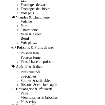
Lait
Fromages de vache
Fromages de chèvre
Voir plus...
🥩 Viandes & Charcuterie
Volaille
Porc
Charcuterie
Veau & agneau
Bœuf
Voir plus...
🐟 Poissons & Fruits de mer
Poisson frais
Poisson fumé
Plats à base de poisson
🍽️ Apéritif & Traiteur
Plats cuisinés
Spécialités
Soupes & tartinables
Biscuits & crackers apéro
🍞 Boulangerie & Pâtisserie
Pains
Viennoiseries & brioches
Pâtisseries