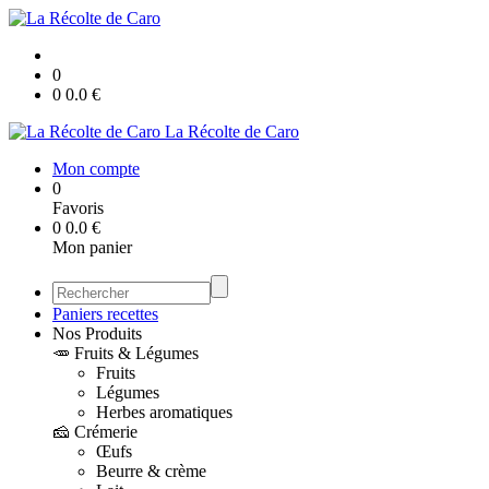
0
0
0.0
€
La Récolte de Caro
Mon compte
0
Favoris
0
0.0
€
Mon panier
Paniers recettes
Nos Produits
🥕 Fruits & Légumes
Fruits
Légumes
Herbes aromatiques
🧀 Crémerie
Œufs
Beurre & crème