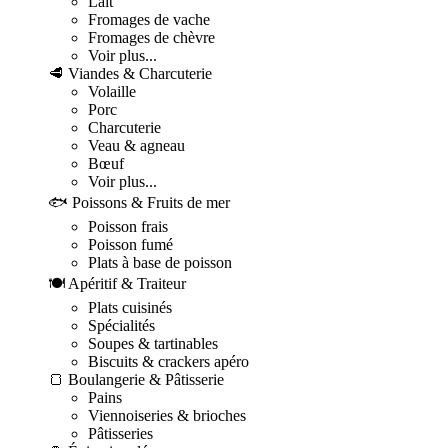
Lait
Fromages de vache
Fromages de chèvre
Voir plus...
🥩 Viandes & Charcuterie
Volaille
Porc
Charcuterie
Veau & agneau
Bœuf
Voir plus...
🐟 Poissons & Fruits de mer
Poisson frais
Poisson fumé
Plats à base de poisson
🍽️ Apéritif & Traiteur
Plats cuisinés
Spécialités
Soupes & tartinables
Biscuits & crackers apéro
🍞 Boulangerie & Pâtisserie
Pains
Viennoiseries & brioches
Pâtisseries