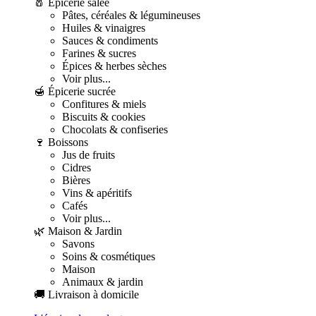
🧂 Épicerie salée
Pâtes, céréales & légumineuses
Huiles & vinaigres
Sauces & condiments
Farines & sucres
Épices & herbes sèches
Voir plus...
🍯 Épicerie sucrée
Confitures & miels
Biscuits & cookies
Chocolats & confiseries
🍷 Boissons
Jus de fruits
Cidres
Bières
Vins & apéritifs
Cafés
Voir plus...
🌿 Maison & Jardin
Savons
Soins & cosmétiques
Maison
Animaux & jardin
🚚 Livraison à domicile