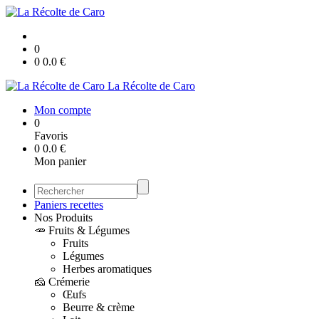
0
0
0.0
€
La Récolte de Caro
Mon compte
0
Favoris
0
0.0
€
Mon panier
Paniers recettes
Nos Produits
🥕 Fruits & Légumes
Fruits
Légumes
Herbes aromatiques
🧀 Crémerie
Œufs
Beurre & crème