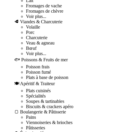
Lait
Fromages de vache
Fromages de chèvre
Voir plus...
🥩 Viandes & Charcuterie
Volaille
Porc
Charcuterie
Veau & agneau
Bœuf
Voir plus...
🐟 Poissons & Fruits de mer
Poisson frais
Poisson fumé
Plats à base de poisson
🍽️ Apéritif & Traiteur
Plats cuisinés
Spécialités
Soupes & tartinables
Biscuits & crackers apéro
🍞 Boulangerie & Pâtisserie
Pains
Viennoiseries & brioches
Pâtisseries