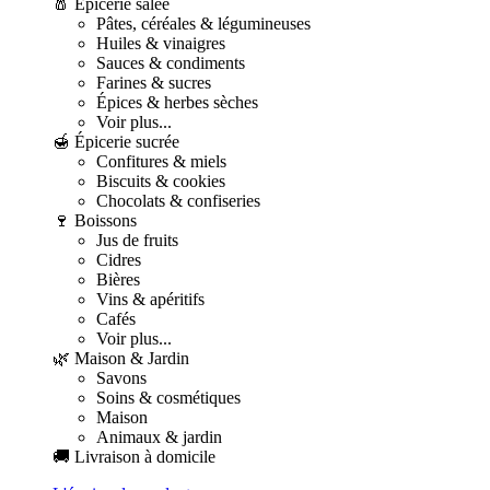
🧂 Épicerie salée
Pâtes, céréales & légumineuses
Huiles & vinaigres
Sauces & condiments
Farines & sucres
Épices & herbes sèches
Voir plus...
🍯 Épicerie sucrée
Confitures & miels
Biscuits & cookies
Chocolats & confiseries
🍷 Boissons
Jus de fruits
Cidres
Bières
Vins & apéritifs
Cafés
Voir plus...
🌿 Maison & Jardin
Savons
Soins & cosmétiques
Maison
Animaux & jardin
🚚 Livraison à domicile