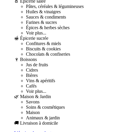
🧂 Épicerie salée
Pâtes, céréales & légumineuses
Huiles & vinaigres
Sauces & condiments
Farines & sucres
Épices & herbes sèches
Voir plus...
🍯 Épicerie sucrée
Confitures & miels
Biscuits & cookies
Chocolats & confiseries
🍷 Boissons
Jus de fruits
Cidres
Bières
Vins & apéritifs
Cafés
Voir plus...
🌿 Maison & Jardin
Savons
Soins & cosmétiques
Maison
Animaux & jardin
🚚 Livraison à domicile