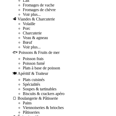
Lait
Fromages de vache
Fromages de chèvre
Voir plus...
🥩 Viandes & Charcuterie
Volaille
Porc
Charcuterie
Veau & agneau
Bœuf
Voir plus...
🐟 Poissons & Fruits de mer
Poisson frais
Poisson fumé
Plats à base de poisson
🍽️ Apéritif & Traiteur
Plats cuisinés
Spécialités
Soupes & tartinables
Biscuits & crackers apéro
🍞 Boulangerie & Pâtisserie
Pains
Viennoiseries & brioches
Pâtisseries