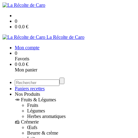
0
0
0.0
€
La Récolte de Caro
Mon compte
0
Favoris
0
0.0
€
Mon panier
Paniers recettes
Nos Produits
🥕 Fruits & Légumes
Fruits
Légumes
Herbes aromatiques
🧀 Crémerie
Œufs
Beurre & crème