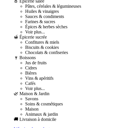
🧂 Épicerie salée
Pâtes, céréales & légumineuses
Huiles & vinaigres
Sauces & condiments
Farines & sucres
Épices & herbes sèches
Voir plus...
🍯 Épicerie sucrée
Confitures & miels
Biscuits & cookies
Chocolats & confiseries
🍷 Boissons
Jus de fruits
Cidres
Bières
Vins & apéritifs
Cafés
Voir plus...
🌿 Maison & Jardin
Savons
Soins & cosmétiques
Maison
Animaux & jardin
🚚 Livraison à domicile