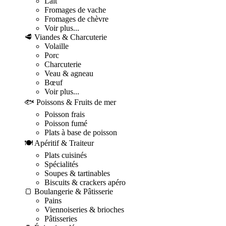
Lait
Fromages de vache
Fromages de chèvre
Voir plus...
🥩 Viandes & Charcuterie
Volaille
Porc
Charcuterie
Veau & agneau
Bœuf
Voir plus...
🐟 Poissons & Fruits de mer
Poisson frais
Poisson fumé
Plats à base de poisson
🍽️ Apéritif & Traiteur
Plats cuisinés
Spécialités
Soupes & tartinables
Biscuits & crackers apéro
🍞 Boulangerie & Pâtisserie
Pains
Viennoiseries & brioches
Pâtisseries