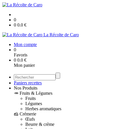
0
0
0.0
€
La Récolte de Caro
Mon compte
0
Favoris
0
0.0
€
Mon panier
Paniers recettes
Nos Produits
🥕 Fruits & Légumes
Fruits
Légumes
Herbes aromatiques
🧀 Crémerie
Œufs
Beurre & crème