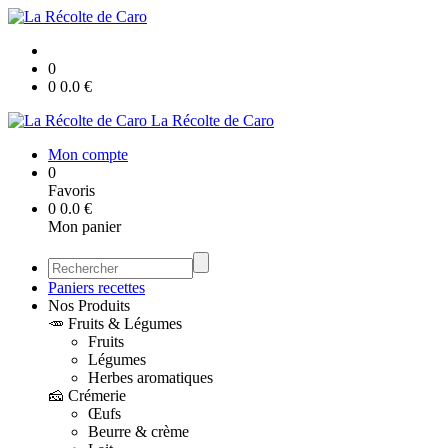
0
0
0.0
€
La Récolte de Caro
Mon compte
0
Favoris
0
0.0
€
Mon panier
Paniers recettes
Nos Produits
🥕 Fruits & Légumes
Fruits
Légumes
Herbes aromatiques
🧀 Crémerie
Œufs
Beurre & crème