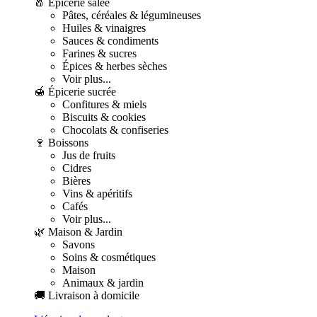
🧂 Épicerie salée
Pâtes, céréales & légumineuses
Huiles & vinaigres
Sauces & condiments
Farines & sucres
Épices & herbes sèches
Voir plus...
🍯 Épicerie sucrée
Confitures & miels
Biscuits & cookies
Chocolats & confiseries
🍷 Boissons
Jus de fruits
Cidres
Bières
Vins & apéritifs
Cafés
Voir plus...
🌿 Maison & Jardin
Savons
Soins & cosmétiques
Maison
Animaux & jardin
🚚 Livraison à domicile