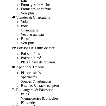
Lait
Fromages de vache
Fromages de chèvre
Voir plus...
🥩 Viandes & Charcuterie
Volaille
Porc
Charcuterie
Veau & agneau
Bœuf
Voir plus...
🐟 Poissons & Fruits de mer
Poisson frais
Poisson fumé
Plats à base de poisson
🍽️ Apéritif & Traiteur
Plats cuisinés
Spécialités
Soupes & tartinables
Biscuits & crackers apéro
🍞 Boulangerie & Pâtisserie
Pains
Viennoiseries & brioches
Pâtisseries