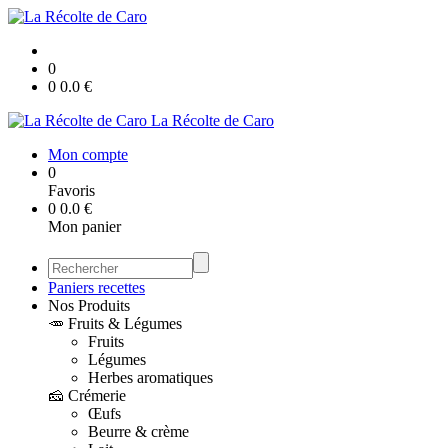
0
0
0.0
€
La Récolte de Caro
Mon compte
0
Favoris
0
0.0
€
Mon panier
Paniers recettes
Nos Produits
🥕 Fruits & Légumes
Fruits
Légumes
Herbes aromatiques
🧀 Crémerie
Œufs
Beurre & crème