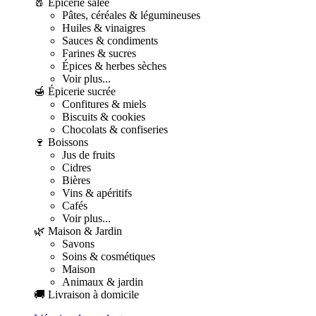
🧂 Épicerie salée
Pâtes, céréales & légumineuses
Huiles & vinaigres
Sauces & condiments
Farines & sucres
Épices & herbes sèches
Voir plus...
🍯 Épicerie sucrée
Confitures & miels
Biscuits & cookies
Chocolats & confiseries
🍷 Boissons
Jus de fruits
Cidres
Bières
Vins & apéritifs
Cafés
Voir plus...
🌿 Maison & Jardin
Savons
Soins & cosmétiques
Maison
Animaux & jardin
🚚 Livraison à domicile